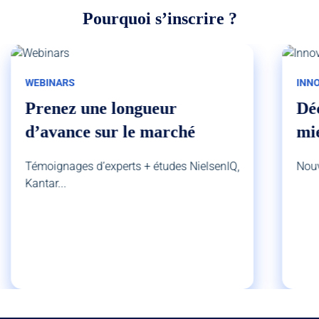
Pourquoi s’inscrire ?
WEBINARS
INN
Prenez une longueur
Déc
d’avance sur le marché
mie
Témoignages d’experts + études NielsenIQ,
Nouv
Kantar...